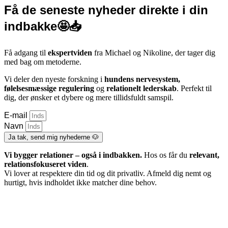
Få de seneste nyheder direkte i din
indbakke🤩📥
Få adgang til
ekspertviden
fra Michael og Nikoline, der tager dig
med bag om metoderne.
Vi deler den nyeste forskning i
hundens nervesystem,
følelsesmæssige regulering
og
relationelt lederskab
. Perfekt til
dig, der ønsker et dybere og mere tillidsfuldt samspil.
E-mail
Navn
Ja tak, send mig nyhederne 🐶
Vi bygger relationer – også i indbakken.
Hos os får du
relevant,
relationsfokuseret viden
.
Vi lover at respektere din tid og dit privatliv. Afmeld dig nemt og
hurtigt, hvis indholdet ikke matcher dine behov.