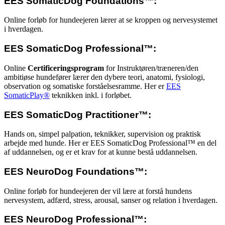
EES SomaticDog Foundations™:
Online forløb for hundeejeren lærer at se kroppen og nervesystemet
i hverdagen.
EES SomaticDog Professional™:
Online
Certificeringsprogram
for Instruktøren/træneren/den
ambitiøse hundefører lærer den dybere teori, anatomi, fysiologi,
observation og somatiske forståelsesramme. Her er
EES
SomaticPlay®
teknikken inkl. i forløbet.
EES SomaticDog Practitioner™:
Hands on, simpel palpation, teknikker, supervision og praktisk
arbejde med hunde. Her er EES SomaticDog Professional™ en del
af uddannelsen, og er et krav for at kunne bestå uddannelsen.
EES NeuroDog Foundations™:
Online forløb for hundeejeren der vil lære at forstå hundens
nervesystem, adfærd, stress, arousal, sanser og relation i hverdagen.
EES NeuroDog Professional™: