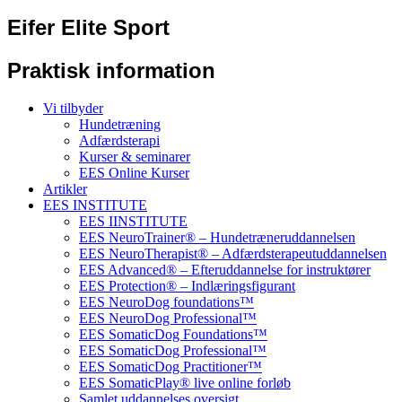
Eifer Elite Sport
Praktisk information
Vi tilbyder
Hundetræning
Adfærdsterapi
Kurser & seminarer
EES Online Kurser
Artikler
EES INSTITUTE
EES IINSTITUTE
EES NeuroTrainer® – Hundetræneruddannelsen
EES NeuroTherapist® – Adfærdsterapeutuddannelsen
EES Advanced® – Efteruddannelse for instruktører
EES Protection® – Indlæringsfigurant
EES NeuroDog foundations™
EES NeuroDog Professional™
EES SomaticDog Foundations™
EES SomaticDog Professional™
EES SomaticDog Practitioner™
EES SomaticPlay® live online forløb
Samlet uddannelses oversigt