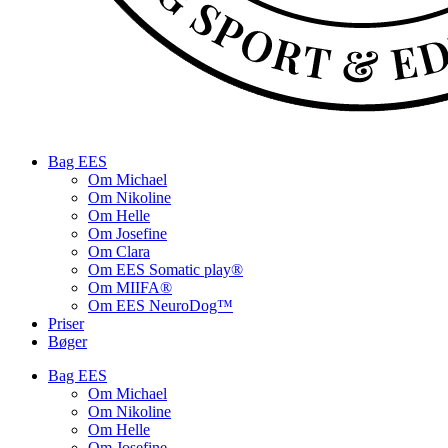
Bag EES
Om Michael
Om Nikoline
Om Helle
Om Josefine
Om Clara
Om EES Somatic play®
Om MIIFA®
Om EES NeuroDog™
Priser
Bøger
Bag EES
Om Michael
Om Nikoline
Om Helle
Om Josefine