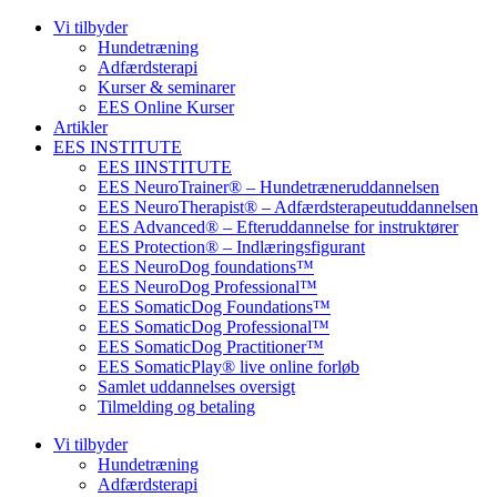
Vi tilbyder
Hundetræning
Adfærdsterapi
Kurser & seminarer
EES Online Kurser
Artikler
EES INSTITUTE
EES IINSTITUTE
EES NeuroTrainer® – Hundetræneruddannelsen
EES NeuroTherapist® – Adfærdsterapeutuddannelsen
EES Advanced® – Efteruddannelse for instruktører
EES Protection® – Indlæringsfigurant
EES NeuroDog foundations™
EES NeuroDog Professional™
EES SomaticDog Foundations™
EES SomaticDog Professional™
EES SomaticDog Practitioner™
EES SomaticPlay® live online forløb
Samlet uddannelses oversigt
Tilmelding og betaling
Vi tilbyder
Hundetræning
Adfærdsterapi