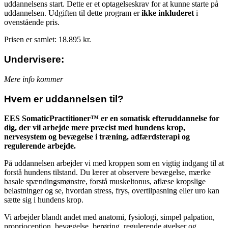
uddannelsens start. Dette er et optagelseskrav for at kunne starte på
uddannelsen. Udgiften til dette program er
ikke inkluderet
i
ovenstående pris.
Prisen er samlet: 18.895 kr.
Undervisere:
Mere info kommer
Hvem er uddannelsen til?
EES SomaticPractitioner™ er en somatisk efteruddannelse for
dig, der vil arbejde mere præcist med hundens krop,
nervesystem og bevægelse i træning, adfærdsterapi og
regulerende arbejde.
På uddannelsen arbejder vi med kroppen som en vigtig indgang til at
forstå hundens tilstand. Du lærer at observere bevægelse, mærke
basale spændingsmønstre, forstå muskeltonus, aflæse kropslige
belastninger og se, hvordan stress, frys, overtilpasning eller uro kan
sætte sig i hundens krop.
Vi arbejder blandt andet med anatomi, fysiologi, simpel palpation,
proprioception, bevægelse, berøring, regulerende øvelser og