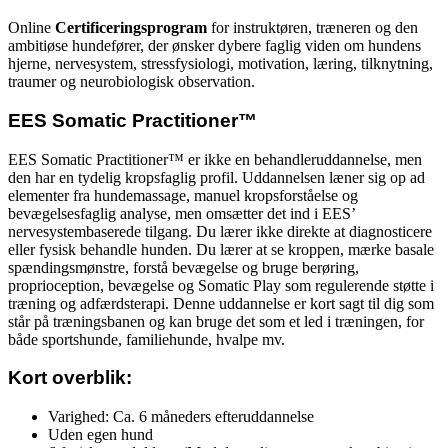
Online
Certificeringsprogram
for instruktøren, træneren og den
ambitiøse hundefører, der ønsker dybere faglig viden om hundens
hjerne, nervesystem, stressfysiologi, motivation, læring, tilknytning,
traumer og neurobiologisk observation.
EES Somatic Practitioner™
EES Somatic Practitioner™ er ikke en behandleruddannelse, men
den har en tydelig kropsfaglig profil. Uddannelsen læner sig op ad
elementer fra hundemassage, manuel kropsforståelse og
bevægelsesfaglig analyse, men omsætter det ind i EES’
nervesystembaserede tilgang. Du lærer ikke direkte at diagnosticere
eller fysisk behandle hunden. Du lærer at se kroppen, mærke basale
spændingsmønstre, forstå bevægelse og bruge berøring,
proprioception, bevægelse og Somatic Play som regulerende støtte i
træning og adfærdsterapi. Denne uddannelse er kort sagt til dig som
står på træningsbanen og kan bruge det som et led i træningen, for
både sportshunde, familiehunde, hvalpe mv.
Kort overblik:
Varighed: Ca. 6 måneders efteruddannelse
Uden egen hund