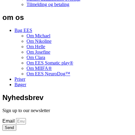
Tilmelding og betaling
om os
Bag EES
Om Michael
Om Nikoline
Om Helle
Om Josefine
Om Clara
Om EES Somatic play®
Om MIIFA®
Om EES NeuroDog™
Priser
Bøger
Nyhedsbrev
Sign up to our newsletter
Email
Send