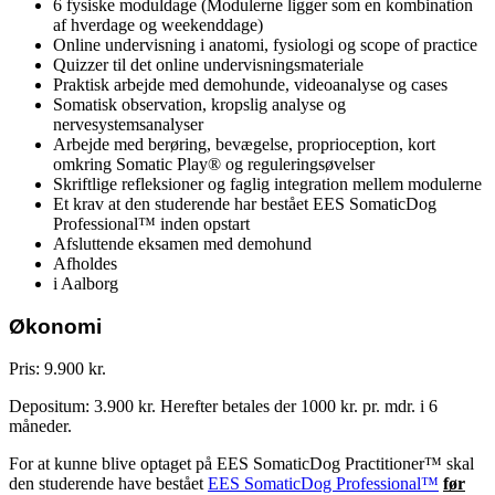
6 fysiske moduldage (Modulerne ligger som en kombination
af hverdage og weekenddage)
Online undervisning i anatomi, fysiologi og scope of practice
Quizzer til det online undervisningsmateriale
Praktisk arbejde med demohunde, videoanalyse og cases
Somatisk observation, kropslig analyse og
nervesystemsanalyser
Arbejde med berøring, bevægelse, proprioception, kort
omkring Somatic Play® og reguleringsøvelser
Skriftlige refleksioner og faglig integration mellem modulerne
Et krav at den studerende har bestået EES SomaticDog
Professional™ inden opstart
Afsluttende eksamen med demohund
Afholdes
i Aalborg
Økonomi
Pris: 9.900 kr.
Depositum: 3.900 kr. Herefter betales der 1000 kr. pr. mdr. i 6
måneder.
For at kunne blive optaget på EES SomaticDog Practitioner™ skal
den studerende have bestået
EES SomaticDog Professional™
før