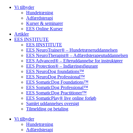
Vi tilbyder
Hundetræning
Adfærdsterapi
Kurser & seminarer
EES Online Kurser
Artikler
EES INSTITUTE
EES IINSTITUTE
EES NeuroTrainer® – Hundetræneruddannelsen
EES NeuroTherapist® – Adfærdsterapeutuddannelsen
EES Advanced® – Efteruddannelse for instruktører
EES Protection® – Indlæringsfigurant
EES NeuroDog foundations™
EES NeuroDog Professional™
EES SomaticDog Foundations™
EES SomaticDog Professional™
EES SomaticDog Practitioner™
EES SomaticPlay® live online forløb
Samlet uddannelses oversigt
Tilmelding og betaling
Vi tilbyder
Hundetræning
Adfærdsterapi