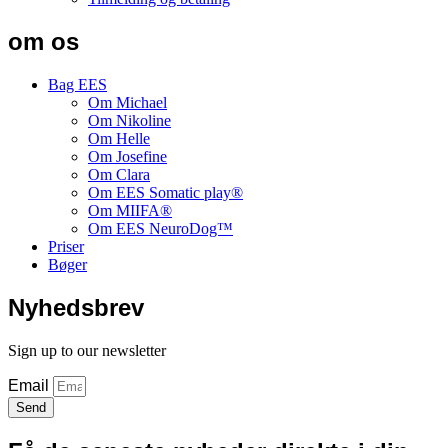
om os
Bag EES
Om Michael
Om Nikoline
Om Helle
Om Josefine
Om Clara
Om EES Somatic play®
Om MIIFA®
Om EES NeuroDog™
Priser
Bøger
Nyhedsbrev
Sign up to our newsletter
Email
Send