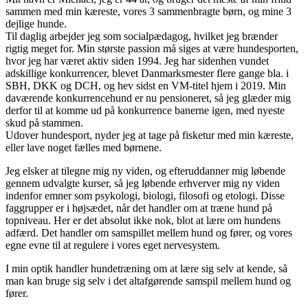
sammen med min kæreste, vores 3 sammenbragte børn, og mine 3
dejlige hunde.
Til daglig arbejder jeg som socialpædagog, hvilket jeg brænder
rigtig meget for. Min største passion må siges at være hundesporten,
hvor jeg har været aktiv siden 1994. Jeg har sidenhen vundet
adskillige konkurrencer, blevet Danmarksmester flere gange bla. i
SBH, DKK og DCH, og hev sidst en VM-titel hjem i 2019. Min
daværende konkurrencehund er nu pensioneret, så jeg glæder mig
derfor til at komme ud på konkurrence banerne igen, med nyeste
skud på stammen.
Udover hundesport, nyder jeg at tage på fisketur med min kæreste,
eller lave noget fælles med børnene.
Jeg elsker at tilegne mig ny viden, og efteruddanner mig løbende
gennem udvalgte kurser, så jeg løbende erhverver mig ny viden
indenfor emner som psykologi, biologi, filosofi og etologi. Disse
faggrupper er i højsædet, når det handler om at træne hund på
topniveau. Her er det absolut ikke nok, blot at lære om hundens
adfærd. Det handler om samspillet mellem hund og fører, og vores
egne evne til at regulere i vores eget nervesystem.
I min optik handler hundetræning om at lære sig selv at kende, så
man kan bruge sig selv i det altafgørende samspil mellem hund og
fører.