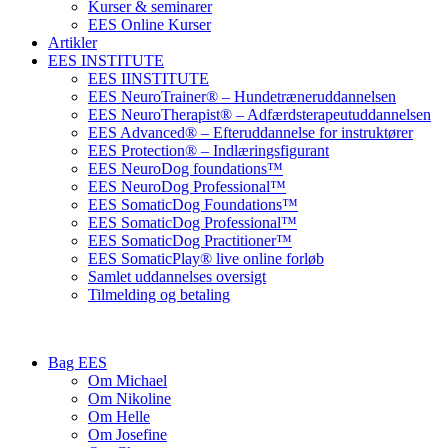
Kurser & seminarer
EES Online Kurser
Artikler
EES INSTITUTE
EES IINSTITUTE
EES NeuroTrainer® – Hundetræneruddannelsen
EES NeuroTherapist® – Adfærdsterapeutuddannelsen
EES Advanced® – Efteruddannelse for instruktører
EES Protection® – Indlæringsfigurant
EES NeuroDog foundations™
EES NeuroDog Professional™
EES SomaticDog Foundations™
EES SomaticDog Professional™
EES SomaticDog Practitioner™
EES SomaticPlay® live online forløb
Samlet uddannelses oversigt
Tilmelding og betaling
Bag EES
Om Michael
Om Nikoline
Om Helle
Om Josefine