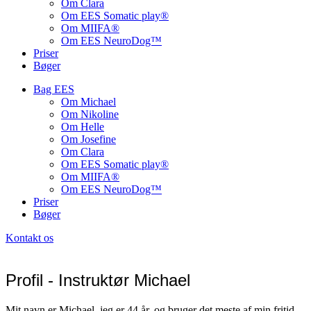
Om Clara
Om EES Somatic play®
Om MIIFA®
Om EES NeuroDog™
Priser
Bøger
Bag EES
Om Michael
Om Nikoline
Om Helle
Om Josefine
Om Clara
Om EES Somatic play®
Om MIIFA®
Om EES NeuroDog™
Priser
Bøger
Kontakt os
Profil - Instruktør Michael
Mit navn er Michael, jeg er 44 år, og bruger det meste af min fritid