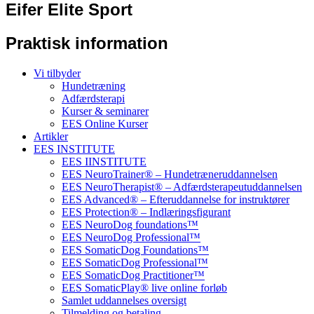
Eifer Elite Sport
Praktisk information
Vi tilbyder
Hundetræning
Adfærdsterapi
Kurser & seminarer
EES Online Kurser
Artikler
EES INSTITUTE
EES IINSTITUTE
EES NeuroTrainer® – Hundetræneruddannelsen
EES NeuroTherapist® – Adfærdsterapeutuddannelsen
EES Advanced® – Efteruddannelse for instruktører
EES Protection® – Indlæringsfigurant
EES NeuroDog foundations™
EES NeuroDog Professional™
EES SomaticDog Foundations™
EES SomaticDog Professional™
EES SomaticDog Practitioner™
EES SomaticPlay® live online forløb
Samlet uddannelses oversigt
Tilmelding og betaling