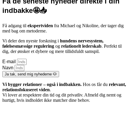
Få de seneste nyheder direkte i din
indbakke🤩📥
Få adgang til
ekspertviden
fra Michael og Nikoline, der tager dig
med bag om metoderne.
Vi deler den nyeste forskning i
hundens nervesystem,
følelsesmæssige regulering
og
relationelt lederskab
. Perfekt til
dig, der ønsker et dybere og mere tillidsfuldt samspil.
E-mail
Navn
Ja tak, send mig nyhederne 🐶
Vi bygger relationer – også i indbakken.
Hos os får du
relevant,
relationsfokuseret viden
.
Vi lover at respektere din tid og dit privatliv. Afmeld dig nemt og
hurtigt, hvis indholdet ikke matcher dine behov.