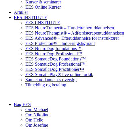
Kurser & seminarer
EES Online Kurser
Artikler
EES INSTITUTE
EES IINSTITUTE
EES NeuroTrainer® – Hundetræneruddannelsen
EES NeuroTherapist® – Adfærdsterapeutuddannelsen
EES Advanced® – Efteruddannelse for instruktører
EES Protection® – Indlæringsfigurant
EES NeuroDog foundations™
EES NeuroDog Professional™
EES SomaticDog Foundations™
EES SomaticDog Professional™
EES SomaticDog Practitioner™
EES SomaticPlay® live online forløb
Samlet uddannelses oversigt
Tilmelding og betaling
Bag EES
Om Michael
Om Nikoline
Om Helle
Om Josefine