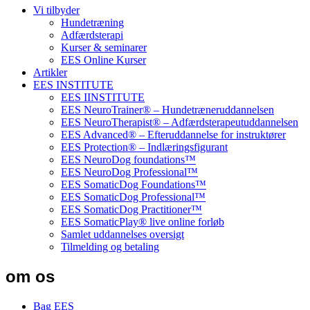
Vi tilbyder
Hundetræning
Adfærdsterapi
Kurser & seminarer
EES Online Kurser
Artikler
EES INSTITUTE
EES IINSTITUTE
EES NeuroTrainer® – Hundetræneruddannelsen
EES NeuroTherapist® – Adfærdsterapeutuddannelsen
EES Advanced® – Efteruddannelse for instruktører
EES Protection® – Indlæringsfigurant
EES NeuroDog foundations™
EES NeuroDog Professional™
EES SomaticDog Foundations™
EES SomaticDog Professional™
EES SomaticDog Practitioner™
EES SomaticPlay® live online forløb
Samlet uddannelses oversigt
Tilmelding og betaling
om os
Bag EES