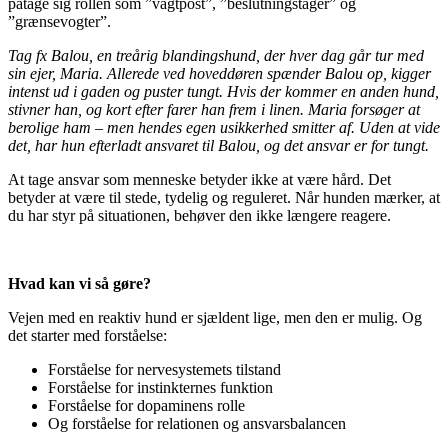
påtage sig rollen som ”vagtpost”, ”beslutningstager” og
”grænsevogter”.
Tag fx Balou, en treårig blandingshund, der hver dag går tur med
sin ejer, Maria. Allerede ved hoveddøren spænder Balou op, kigger
intenst ud i gaden og puster tungt. Hvis der kommer en anden hund,
stivner han, og kort efter farer han frem i linen. Maria forsøger at
berolige ham – men hendes egen usikkerhed smitter af. Uden at vide
det, har hun efterladt ansvaret til Balou, og det ansvar er for tungt.
At tage ansvar som menneske betyder ikke at være hård. Det
betyder at være til stede, tydelig og reguleret. Når hunden mærker, at
du har styr på situationen, behøver den ikke længere reagere.
Hvad kan vi så gøre?
Vejen med en reaktiv hund er sjældent lige, men den er mulig. Og
det starter med forståelse:
Forståelse for nervesystemets tilstand
Forståelse for instinkternes funktion
Forståelse for dopaminens rolle
Og forståelse for relationen og ansvarsbalancen