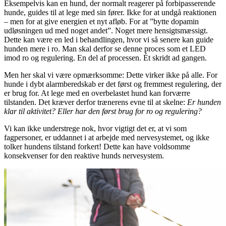
Eksempelvis kan en hund, der normalt reagerer på forbipasserende
hunde, guides til at lege med sin fører. Ikke for at undgå reaktionen
– men for at give energien et nyt afløb. For at ”bytte dopamin
udløsningen ud med noget andet”. Noget mere hensigtsmæssigt.
Dette kan være en led i behandlingen, hvor vi så senere kan guide
hunden mere i ro. Man skal derfor se denne proces som et LED
imod ro og regulering. En del af processen. Ét skridt ad gangen.
Men her skal vi være opmærksomme: Dette virker ikke på alle. For
hunde i dybt alarmberedskab er det først og fremmest regulering, der
er brug for. At lege med en overbelastet hund kan forværre
tilstanden. Det kræver derfor trænerens evne til at skelne:
Er hunden
klar til aktivitet? Eller har den først brug for ro og regulering?
Vi kan ikke understrege nok, hvor vigtigt det er, at vi som
fagpersoner, er uddannet i at arbejde med nervesystemet, og ikke
tolker hundens tilstand forkert! Dette kan have voldsomme
konsekvenser for den reaktive hunds nervesystem.