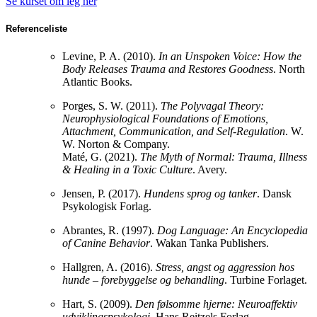
Se kurset om leg her
Referenceliste
Levine, P. A. (2010).
In an Unspoken Voice: How the
Body Releases Trauma and Restores Goodness
. North
Atlantic Books.
Porges, S. W. (2011).
The Polyvagal Theory:
Neurophysiological Foundations of Emotions,
Attachment, Communication, and Self-Regulation
. W.
W. Norton & Company.
Maté, G. (2021).
The Myth of Normal: Trauma, Illness
& Healing in a Toxic Culture
. Avery.
Jensen, P. (2017).
Hundens sprog og tanker
. Dansk
Psykologisk Forlag.
Abrantes, R. (1997).
Dog Language: An Encyclopedia
of Canine Behavior
. Wakan Tanka Publishers.
Hallgren, A. (2016).
Stress, angst og aggression hos
hunde – forebyggelse og behandling
. Turbine Forlaget.
Hart, S. (2009).
Den følsomme hjerne: Neuroaffektiv
udviklingspsykologi
. Hans Reitzels Forlag.