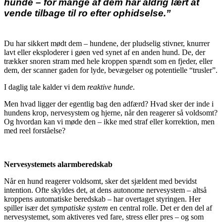
hunde – for mange af dem har aldrig lært at
vende tilbage til ro efter ophidselse.”
Du har sikkert mødt dem – hundene, der pludselig stivner, knurrer
lavt eller eksploderer i gøen ved synet af en anden hund. De, der
trækker snoren stram med hele kroppen spændt som en fjeder, eller
dem, der scanner gaden for lyde, bevægelser og potentielle “trusler”.
I daglig tale kalder vi dem
reaktive hunde
.
Men hvad ligger der egentlig bag den adfærd? Hvad sker der inde i
hundens krop, nervesystem og hjerne, når den reagerer så voldsomt?
Og hvordan kan vi møde den – ikke med straf eller korrektion, men
med reel forståelse?
Nervesystemets alarmberedskab
Når en hund reagerer voldsomt, sker det sjældent med bevidst
intention. Ofte skyldes det, at dens autonome nervesystem – altså
kroppens automatiske beredskab – har overtaget styringen. Her
spiller især det
sympatiske system
en central rolle. Det er den del af
nervesystemet, som aktiveres ved fare, stress eller pres – og som