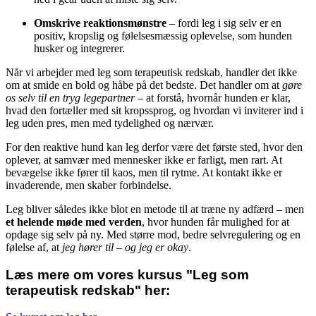
Omskrive reaktionsmønstre
– fordi leg i sig selv er en
positiv, kropslig og følelsesmæssig oplevelse, som hunden
husker og integrerer.
Når vi arbejder med leg som terapeutisk redskab, handler det ikke
om at smide en bold og håbe på det bedste. Det handler om at
gøre
os selv til en tryg legepartner
– at forstå, hvornår hunden er klar,
hvad den fortæller med sit kropssprog, og hvordan vi inviterer ind i
leg uden pres, men med tydelighed og nærvær.
For den reaktive hund kan leg derfor være det første sted, hvor den
oplever, at samvær med mennesker ikke er farligt, men rart. At
bevægelse ikke fører til kaos, men til rytme. At kontakt ikke er
invaderende, men skaber forbindelse.
Leg bliver således ikke blot en metode til at træne ny adfærd – men
et helende møde med verden
, hvor hunden får mulighed for at
opdage sig selv på ny. Med større mod, bedre selvregulering og en
følelse af, at
jeg hører til – og jeg er okay
.
Læs mere om vores kursus "Leg som
terapeutisk redskab" her: