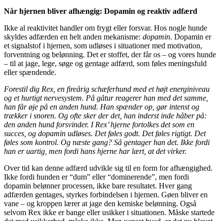
Når hjernen bliver afhængig: Dopamin og reaktiv adfærd
Ikke al reaktivitet handler om frygt eller forsvar. Hos nogle hunde
skyldes adfærden en helt anden mekanisme:
dopamin
. Dopamin er
et signalstof i hjernen, som udløses i situationer med motivation,
forventning og belønning. Det er stoffet, der får os – og vores hunde
– til at jage, lege, søge og gentage adfærd, som føles meningsfuld
eller spændende.
Forestil dig Rex, en fireårig schæferhund med et højt energiniveau
og et hurtigt nervesystem. På gåtur reagerer han med det samme,
han får øje på en anden hund. Han spænder op, gør intenst og
trækker i snoren. Og ofte sker der det, han inderst inde håber på:
den anden hund forsvinder. I Rex’ hjerne fortolkes det som en
succes, og dopamin udløses. Det føles godt. Det føles rigtigt. Det
føles som kontrol. Og næste gang? Så gentager han det. Ikke fordi
han er uartig, men fordi hans hjerne har lært, at det virker.
Over tid kan denne adfærd udvikle sig til en form for afhængighed.
Ikke fordi hunden er “dum” eller “dominerende”, men fordi
dopamin belønner processen, ikke bare resultatet. Hver gang
adfærden gentages, styrkes forbindelsen i hjernen. Gøen bliver en
vane – og kroppen lærer at jage den kemiske belønning. Også
selvom Rex ikke er bange eller usikker i situationen. Måske startede