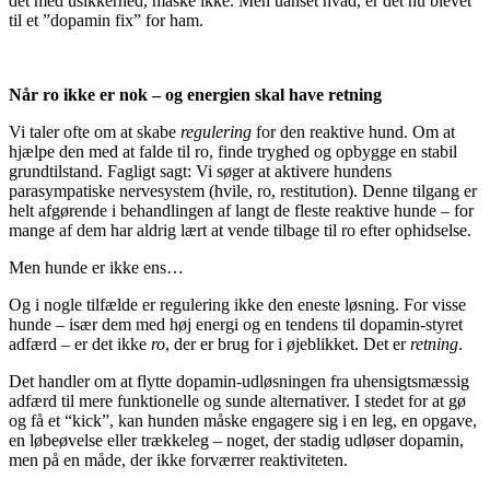
det med usikkerhed, måske ikke. Men uanset hvad, er det nu blevet
til et ”dopamin fix” for ham.
Når ro ikke er nok – og energien skal have retning
Vi taler ofte om at skabe
regulering
for den reaktive hund. Om at
hjælpe den med at falde til ro, finde tryghed og opbygge en stabil
grundtilstand. Fagligt sagt: Vi søger at aktivere hundens
parasympatiske nervesystem (hvile, ro, restitution). Denne tilgang er
helt afgørende i behandlingen af langt de fleste reaktive hunde – for
mange af dem har aldrig lært at vende tilbage til ro efter ophidselse.
Men hunde er ikke ens…
Og i nogle tilfælde er regulering ikke den eneste løsning. For visse
hunde – især dem med høj energi og en tendens til dopamin-styret
adfærd – er det ikke
ro
, der er brug for i øjeblikket. Det er
retning
.
Det handler om at flytte dopamin-udløsningen fra uhensigtsmæssig
adfærd til mere funktionelle og sunde alternativer. I stedet for at gø
og få et “kick”, kan hunden måske engagere sig i en leg, en opgave,
en løbeøvelse eller trækkeleg – noget, der stadig udløser dopamin,
men på en måde, der ikke forværrer reaktiviteten.