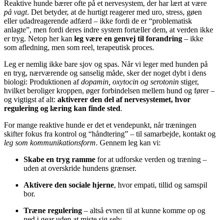
Reaktive hunde bærer ofte på et nervesystem, der har lært at være
på vagt
. Det betyder, at de hurtigt reagerer med uro, stress, gøen
eller udadreagerende adfærd – ikke fordi de er “problematisk
anlagte”, men fordi deres indre system fortæller dem, at verden ikke
er tryg. Netop her kan
leg være en genvej til forandring
– ikke
som afledning, men som reel, terapeutisk proces.
Leg er nemlig ikke bare sjov og spas. Når vi leger med hunden på
en tryg, nærværende og sanselig måde, sker der noget dybt i dens
biologi: Produktionen af
dopamin, oxytocin og serotonin
stiger,
hvilket beroliger kroppen, øger forbindelsen mellem hund og fører –
og vigtigst af alt:
aktiverer den del af nervesystemet, hvor
regulering og læring kan finde sted
.
For mange reaktive hunde er det et vendepunkt, når træningen
skifter fokus fra kontrol og “håndtering” – til samarbejde, kontakt og
leg som kommunikationsform
. Gennem leg kan vi:
Skabe en tryg ramme
for at udforske verden og træning –
uden at overskride hundens grænser.
Aktivere den sociale hjerne
, hvor empati, tillid og samspil
bor.
Træne regulering
– altså evnen til at kunne komme op og
ned i gear uden at miste sig selv.