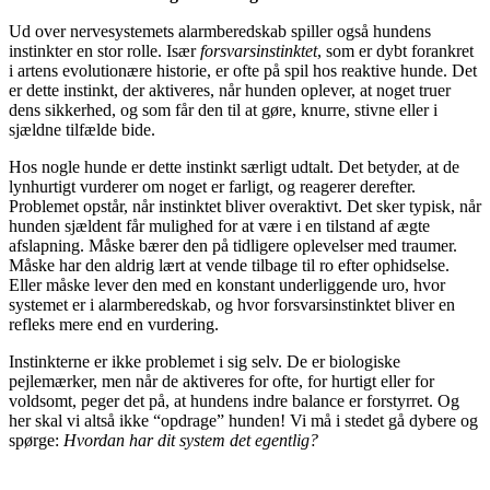
Ud over nervesystemets alarmberedskab spiller også hundens
instinkter en stor rolle. Især
forsvarsinstinktet
, som er dybt forankret
i artens evolutionære historie, er ofte på spil hos reaktive hunde. Det
er dette instinkt, der aktiveres, når hunden oplever, at noget truer
dens sikkerhed, og som får den til at gøre, knurre, stivne eller i
sjældne tilfælde bide.
Hos nogle hunde er dette instinkt særligt udtalt. Det betyder, at de
lynhurtigt vurderer om noget er farligt, og reagerer derefter.
Problemet opstår, når instinktet bliver overaktivt. Det sker typisk, når
hunden sjældent får mulighed for at være i en tilstand af ægte
afslapning. Måske bærer den på tidligere oplevelser med traumer.
Måske har den aldrig lært at vende tilbage til ro efter ophidselse.
Eller måske lever den med en konstant underliggende uro, hvor
systemet er i alarmberedskab, og hvor forsvarsinstinktet bliver en
refleks mere end en vurdering.
Instinkterne er ikke problemet i sig selv. De er biologiske
pejlemærker, men når de aktiveres for ofte, for hurtigt eller for
voldsomt, peger det på, at hundens indre balance er forstyrret. Og
her skal vi altså ikke “opdrage” hunden! Vi må i stedet gå dybere og
spørge:
Hvordan har dit system det egentlig?