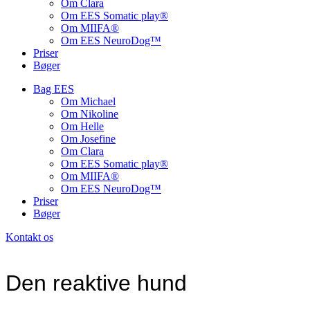
Om Clara
Om EES Somatic play®
Om MIIFA®
Om EES NeuroDog™
Priser
Bøger
Bag EES
Om Michael
Om Nikoline
Om Helle
Om Josefine
Om Clara
Om EES Somatic play®
Om MIIFA®
Om EES NeuroDog™
Priser
Bøger
Kontakt os
Den reaktive hund