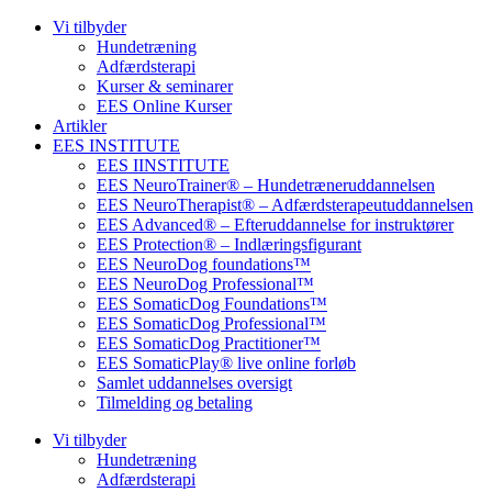
Vi tilbyder
Hundetræning
Adfærdsterapi
Kurser & seminarer
EES Online Kurser
Artikler
EES INSTITUTE
EES IINSTITUTE
EES NeuroTrainer® – Hundetræneruddannelsen
EES NeuroTherapist® – Adfærdsterapeutuddannelsen
EES Advanced® – Efteruddannelse for instruktører
EES Protection® – Indlæringsfigurant
EES NeuroDog foundations™
EES NeuroDog Professional™
EES SomaticDog Foundations™
EES SomaticDog Professional™
EES SomaticDog Practitioner™
EES SomaticPlay® live online forløb
Samlet uddannelses oversigt
Tilmelding og betaling
Vi tilbyder
Hundetræning
Adfærdsterapi