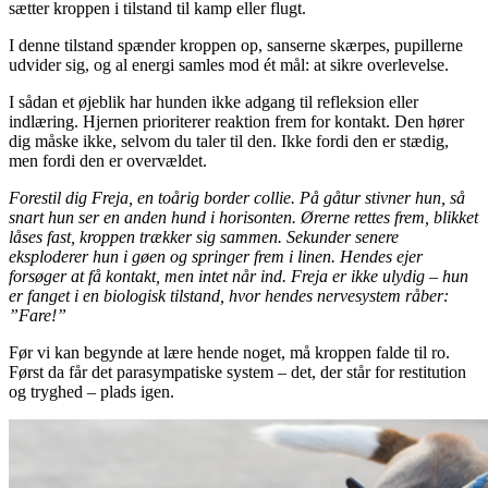
sætter kroppen i tilstand til kamp eller flugt.
I denne tilstand spænder kroppen op, sanserne skærpes, pupillerne
udvider sig, og al energi samles mod ét mål: at sikre overlevelse.
I sådan et øjeblik har hunden ikke adgang til refleksion eller
indlæring. Hjernen prioriterer reaktion frem for kontakt. Den hører
dig måske ikke, selvom du taler til den. Ikke fordi den er stædig,
men fordi den er overvældet.
Forestil dig Freja, en toårig border collie. På gåtur stivner hun, så
snart hun ser en anden hund i horisonten. Ørerne rettes frem, blikket
låses fast, kroppen trækker sig sammen. Sekunder senere
eksploderer hun i gøen og springer frem i linen. Hendes ejer
forsøger at få kontakt, men intet når ind. Freja er ikke ulydig – hun
er fanget i en biologisk tilstand, hvor hendes nervesystem råber:
”Fare!”
Før vi kan begynde at lære hende noget, må kroppen falde til ro.
Først da får det parasympatiske system – det, der står for restitution
og tryghed – plads igen.