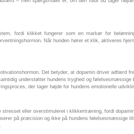
e adfærd – men spørgsmålet er, om den fuldt ud tager højd
stem, fordi klikket fungerer som en markør for belønn
orventningshormon. Når hunden hører et klik, aktiveres hjer
tivationshormon. Det betyder, at dopamin driver adfærd fr
amtidig understøtter hundens tryghed og følelsesmæssige bal
ngsproces, der tager højde for hundens emotionelle udvikl
stresset eller overstimuleret i klikkertræning, fordi dopami
userer på præcision og ikke på hundens følelsesmæssige til
t.