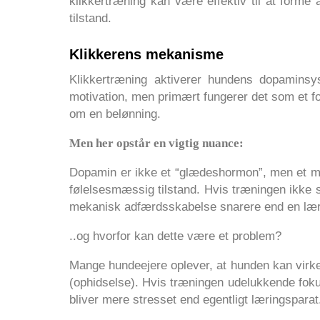
klikkertræning kan være effektiv til at form
tilstand.
Klikkerens mekanisme
Klikkertræning aktiverer hundens dopaminsy
motivation, men primært fungerer det som et f
om en belønning.
Men her opstår en vigtig nuance:
Dopamin er ikke et “glædeshormon”, men et mo
følelsesmæssig tilstand. Hvis træningen ikke s
mekanisk adfærdsskabelse snarere end en læri
..og hvorfor kan dette være et problem?
Mange hundeejere oplever, at hunden kan virke 
(ophidselse). Hvis træningen udelukkende fok
bliver mere stresset end egentligt læringspara