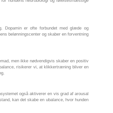
e for hundens neurobiologi og følelsesmæssige
ing. Dopamin er ofte forbundet med glæde og
nens belønningscenter og skaber en forventning
emad, men ikke nødvendigvis skaber en positiv
ance, risikerer vi, at klikkertræning bliver en
ing.
nsystemet også aktiverer en vis grad af arousal
stand, kan det skabe en ubalance, hvor hunden