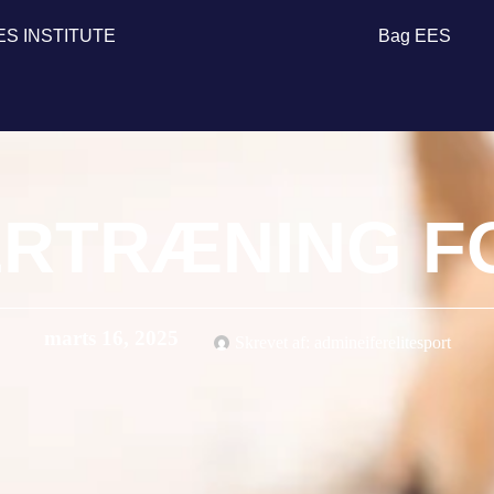
ES INSTITUTE
Bag EES
ERTRÆNING 
marts 16, 2025
Skrevet af:
admineiferelitesport