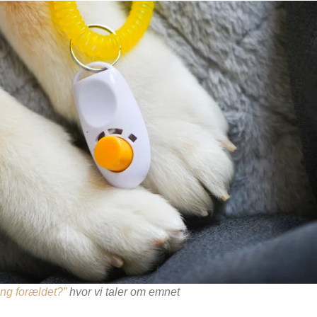
ing forældet?”
hvor vi taler om emnet