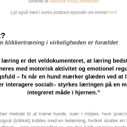
Skrevet af
Nikoline Kitsja Andersen
Lyt også med i vores podcast episode om emnet
her
!
t?
m klikkertræning i virkeligheden er forældet
 læring er det veldokumenteret, at læring beds
neres med motorisk aktivitet og emotionel regu
gsfuld – fx når en hund mærker glæden ved at 
ler interagere socialt– styrkes læringen på en m
integreret måde i hjernen.”
ær metode til at træne hunde, især i miljøer, hvor præcis
signal (klikket) kobles med en belønning, hvilket skaber en 