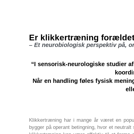
Er klikkertræning forælde
– Et neurobiologisk perspektiv på, o
“I sensorisk-neurologiske studier af
koordi
Når en handling føles fysisk menin
el
Klikkertræning har i mange år været en popul
bygger på operant betingning, hvor et neutralt 