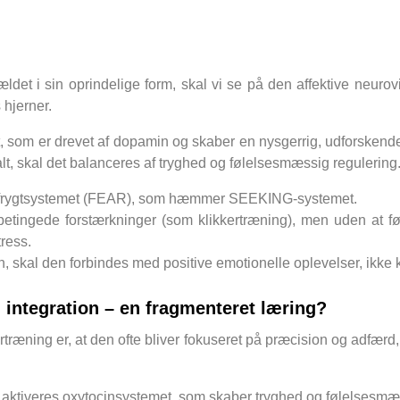
rældet i sin oprindelige form, skal vi se på den affektive neur
s hjerner.
som er drevet af dopamin og skaber en nysgerrig, udforskende 
t, skal det balanceres af tryghed og følelsesmæssig regulerin
eres frygtsystemet (FEAR), som hæmmer SEEKING-systemet.
ingede forstærkninger (som klikkertræning), men uden at føl
tress.
nen, skal den forbindes med positive emotionelle oplevelser, ikk
integration – en fragmenteret læring?
kertræning er, at den ofte bliver fokuseret på præcision og adfær
n, aktiveres oxytocinsystemet, som skaber tryghed og følelsesmæs