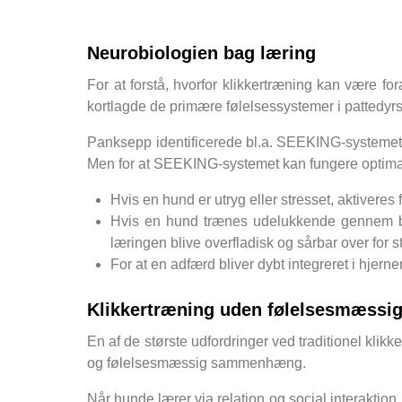
Neurobiologien bag læring
For at forstå, hvorfor klikkertræning kan være fo
kortlagde de primære følelsessystemer i pattedyr
Panksepp identificerede bl.a. SEEKING-systemet, 
Men for at SEEKING-systemet kan fungere optimal
Hvis en hund er utryg eller stresset, aktiv
Hvis en hund trænes udelukkende gennem bet
læringen blive overfladisk og sårbar over for s
For at en adfærd bliver dybt integreret i hjer
Klikkertræning uden følelsesmæssig 
En af de største udfordringer ved traditionel klik
og følelsesmæssig sammenhæng.
Når hunde lærer via relation og social interaktio