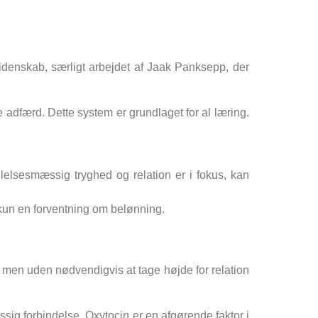
ovidenskab, særligt arbejdet af Jaak Panksepp, der
adfærd. Dette system er grundlaget for al læring.
g.
elsesmæssig tryghed og relation er i fokus, kan
e kun en forventning om belønning.
d, men uden nødvendigvis at tage højde for relation
sig forbindelse. Oxytocin er en afgørende faktor i